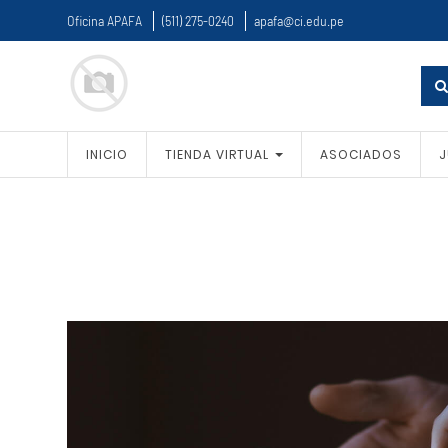
Oficina APAFA
(511) 275-0240
apafa@ci.edu.pe
INICIO
TIENDA VIRTUAL
ASOCIADOS
J