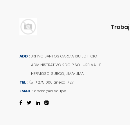
Trabaj
ADD
:
JR.HNO SANTOS GARCIA 108 EDIFICIO
ADMINISTRATIVO 2DO. PISO- URB. VALLE
HERMOSO, SURCO, LIMA-LIMA
TEL
:
(511) 2751000 anexo 1727
EMAIL
:
apafa@ci.edu.pe