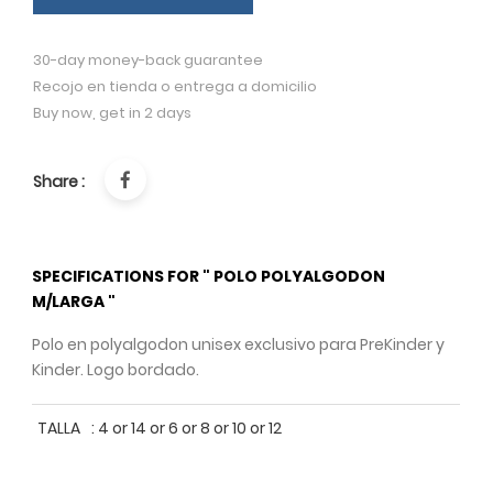
30-day money-back guarantee
Recojo en tienda o entrega a domicilio
Buy now, get in 2 days
Share :
SPECIFICATIONS FOR " POLO POLYALGODON
M/LARGA "
Polo en polyalgodon unisex exclusivo para PreKinder y
Kinder. Logo bordado.
TALLA
:
4 or 14 or 6 or 8 or 10 or 12