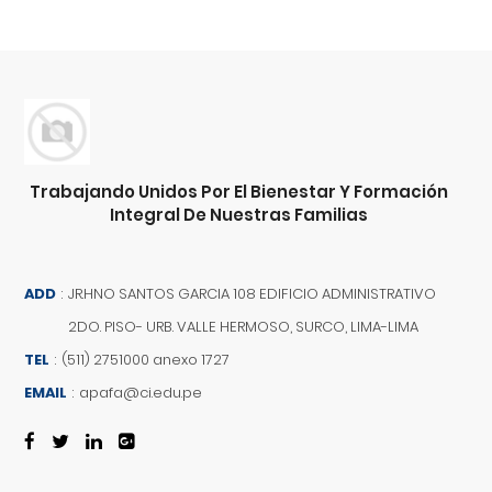
Trabajando Unidos Por El Bienestar Y Formación
Integral De Nuestras Familias
ADD
:
JR.HNO SANTOS GARCIA 108 EDIFICIO ADMINISTRATIVO
2DO. PISO- URB. VALLE HERMOSO, SURCO, LIMA-LIMA
TEL
:
(511) 2751000 anexo 1727
EMAIL
:
apafa@ci.edu.pe