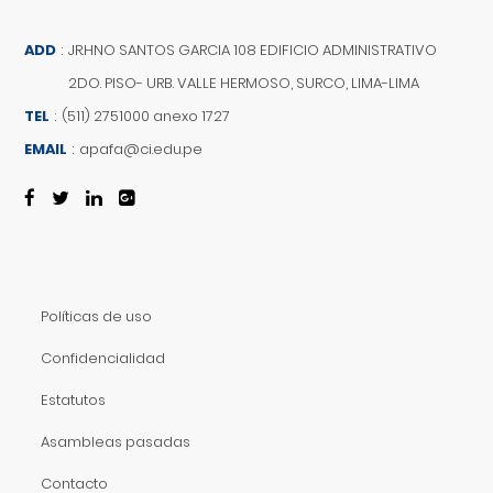
ADD
:
JR.HNO SANTOS GARCIA 108 EDIFICIO ADMINISTRATIVO
2DO. PISO- URB. VALLE HERMOSO, SURCO, LIMA-LIMA
TEL
:
(511) 2751000 anexo 1727
EMAIL
:
apafa@ci.edu.pe
Políticas de uso
Confidencialidad
Estatutos
Asambleas pasadas
Contacto