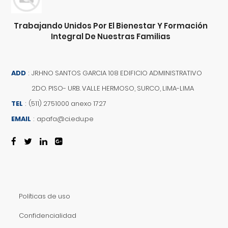
Trabajando Unidos Por El Bienestar Y Formación
Integral De Nuestras Familias
ADD
:
JR.HNO SANTOS GARCIA 108 EDIFICIO ADMINISTRATIVO
2DO. PISO- URB. VALLE HERMOSO, SURCO, LIMA-LIMA
TEL
:
(511) 2751000 anexo 1727
EMAIL
:
apafa@ci.edu.pe
Políticas de uso
Confidencialidad