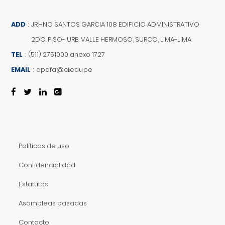
ADD
:
JR.HNO SANTOS GARCIA 108 EDIFICIO ADMINISTRATIVO
2DO. PISO- URB. VALLE HERMOSO, SURCO, LIMA-LIMA
TEL
:
(511) 2751000 anexo 1727
EMAIL
:
apafa@ci.edu.pe
Políticas de uso
Confidencialidad
Estatutos
Asambleas pasadas
Contacto