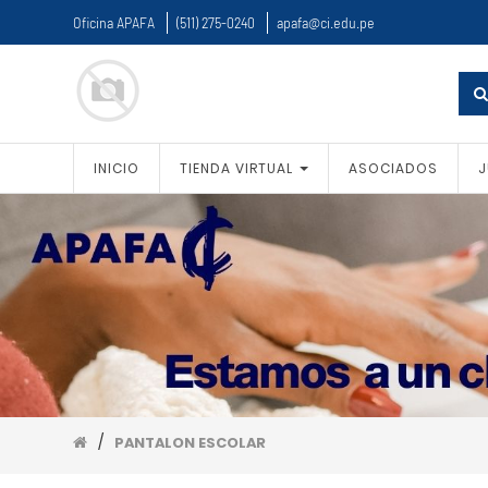
Oficina APAFA
(511) 275-0240
apafa@ci.edu.pe
PRODUCT
CATEGORY
All
Products
INICIO
TIENDA VIRTUAL
ASOCIADOS
J
UNIFORME
ESCOLAR
POLO
ESCOLAR
MANGA
CORTA
POLO
ESCOLAR
MANGA
LARGA
CASACA
ESCOLAR
/
PANTALON ESCOLAR
CHOMPAS