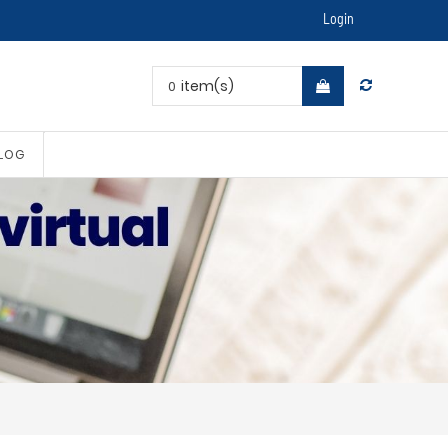
Login
item(s)
0
LOG