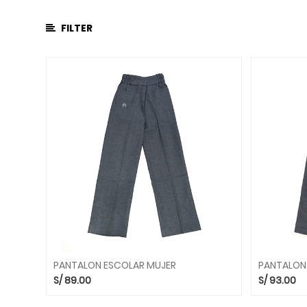
PANTALON
ESCOLAR
FILTER
FALDA
PULLOVER
MANDIL
DE
LABORATORIO
MEDIAS
ESCOLARES
ACCESORIOS
SERVICIOS
UNIFORME
PARA
ED.
FÍSICA
PANTALON ESCOLAR MUJER
PANTALON
UNIFORME
S/
89.00
S/
93.00
PARA
INICIAL