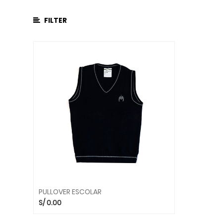
PANTALON
ESCOLAR
FILTER
FALDA
PULLOVER
MANDIL
DE
LABORATORIO
MEDIAS
ESCOLARES
ACCESORIOS
SERVICIOS
UNIFORME
PARA
ED.
FÍSICA
UNIFORME
PULLOVER ESCOLAR
PARA
S/
0.00
INICIAL