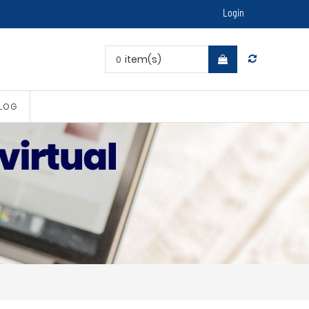
Login
item(s)
0
LOG