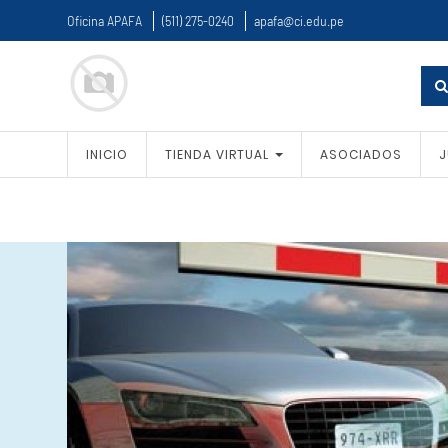
Oficina APAFA
(511) 275-0240
apafa@ci.edu.pe
INICIO
TIENDA VIRTUAL
ASOCIADOS
J