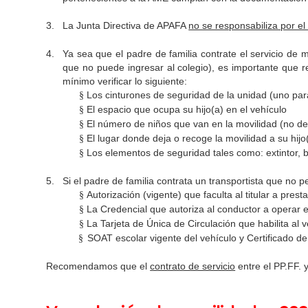
3.
La Junta Directiva de APAFA
no se responsabiliza por el 
4.
Ya sea que el padre de familia contrate el servicio de mo
que no puede ingresar al colegio), es importante que re
mínimo verificar lo siguiente:
Los cinturones de seguridad de la unidad (uno par
§
El espacio que ocupa su hijo(a) en el vehículo
§
El número de niños que van en la movilidad (no de
§
El lugar donde deja o recoge la movilidad a su hij
§
Los elementos de seguridad tales como: extintor, bo
§
5.
Si el padre de familia contrata un transportista que no 
Autorización (vigente) que faculta al titular a presta
§
La Credencial que autoriza al conductor a operar e
§
La Tarjeta de Única de Circulación que habilita al v
§
SOAT escolar vigente del vehículo y Certificado de
§
Recomendamos que el
contrato de servicio
entre el PP.FF. y