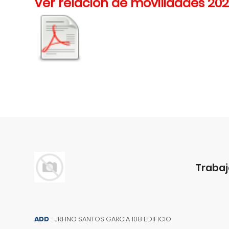
Ver relación de movilidades 20
Trabaj
ADD
:
JR.HNO SANTOS GARCIA 108 EDIFICIO