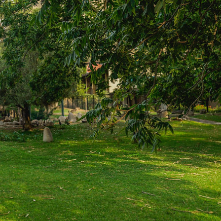
Login
item(s)
0