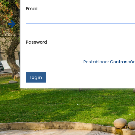
Oficina APAFA
(511) 275-0240
apafa@ci.edu.pe
Email
Password
Restablecer Contraseñ
Log in