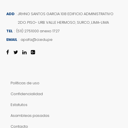
ADD
:
JR.HNO SANTOS GARCIA 108 EDIFICIO ADMINISTRATIVO
2DO. PISO- URB. VALLE HERMOSO, SURCO, LIMA-LIMA
TEL
:
(511) 2751000 anexo 1727
EMAIL
:
apafa@ci.edu.pe
Políticas de uso
Confidencialidad
Estatutos
Asambleas pasadas
Contacto