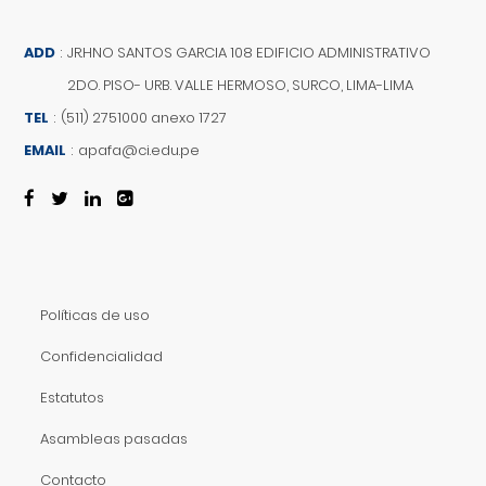
ADD
:
JR.HNO SANTOS GARCIA 108 EDIFICIO ADMINISTRATIVO
2DO. PISO- URB. VALLE HERMOSO, SURCO, LIMA-LIMA
TEL
:
(511) 2751000 anexo 1727
EMAIL
:
apafa@ci.edu.pe
Políticas de uso
Confidencialidad
Estatutos
Asambleas pasadas
Contacto