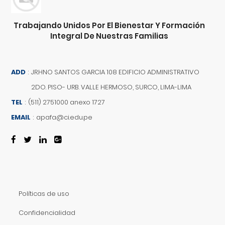
Trabajando Unidos Por El Bienestar Y Formación
Integral De Nuestras Familias
ADD
:
JR.HNO SANTOS GARCIA 108 EDIFICIO ADMINISTRATIVO
2DO. PISO- URB. VALLE HERMOSO, SURCO, LIMA-LIMA
TEL
:
(511) 2751000 anexo 1727
EMAIL
:
apafa@ci.edu.pe
Políticas de uso
Confidencialidad